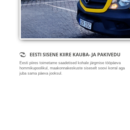
W
EESTI SISENE KIIRE KAUBA- JA PAKIVEDU
Eesti piires toimetame saadetised kohale järgmise tööpäeva
hommikupoolikul, maakonnakeskuste siseselt soovi korral aga
juba sama päeva jooksul.