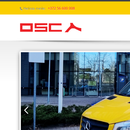
Helista meile:
+372 56 600 008
p