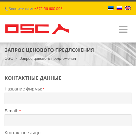
Звоните нам:
+372 56 600 008
p
ЗАПРОС ЦЕНОВОГО ПРЕДЛОЖЕНИЯ
ГЛАВНАЯ
›
OSC
Запрос ценового предложения
О ПРЕДПРИЯТИИ
КОНТАКТНЫЕ ДАННЫЕ
УСЛУГИ
Название фирмы:
*
ЦЕНЫ
E-mail:
*
КОНТАКТЫ
ДОКУМЕНТАЦИЯ
Контактное лицо: