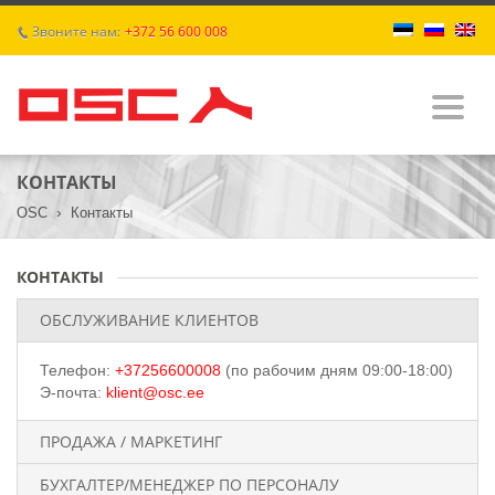
Звоните нам:
+372 56 600 008
p
КОНТАКТЫ
ГЛАВНАЯ
›
OSC
Контакты
О ПРЕДПРИЯТИИ
КОНТАКТЫ
УСЛУГИ
ОБСЛУЖИВАНИЕ КЛИЕНТОВ
ЦЕНЫ
Телефон:
+37256600008
(по рабочим дням 09:00-18:00)
Э-почта:
klient@osc.ee
КОНТАКТЫ
ПРОДАЖА / МАРКЕТИНГ
ДОКУМЕНТАЦИЯ
БУХГАЛТЕР/МЕНЕДЖЕР ПО ПЕРСОНАЛУ