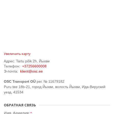
Увеличить карту
Адрес: Tartu põik 2h, Йыхви
Телефон:
+37256600008
Э-почта:
klient@osc.ee
OSC Transport OÜ
рег. № 11679182
Puru tee 18b-21, город Йыхви, волость Йыхви, Ида-Вируский
уезд, 41534
ОБРАТНАЯ СВЯЗЬ
Имя, фамилия:
*